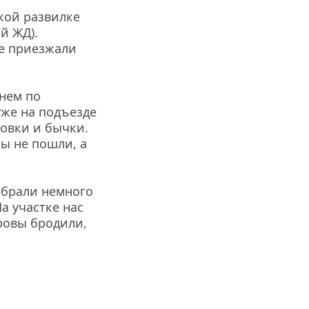
кой развилке 
 ЖД). 
е приезжали 
нем по 
же на подъезде 
овки и бычки. 
ы не пошли, а 
брали немного 
 участке нас 
ровы бродили, 