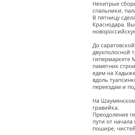
Нехитрые сборы
спальники, пала
В пятницу сдела
Краснодара. Вы
новороссийскую
До саратовской
двухполосной тр
гипермаркете М
памятник строи
едем на Хадыже
вдоль туапсинк
переездам и по
На Шаумянском 
гравийка.
Преодоление пе
пути от начала
пошире, чистей