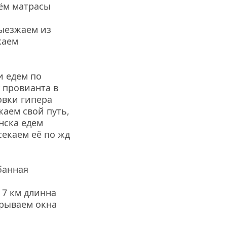
ём матрасы 
ыезжаем из 
аем 
 едем по 
 провианта в 
вки гипера 
жаем свой путь, 
ска едем 
екаем её по жд 
анная 
7 км длинна 
рываем окна 