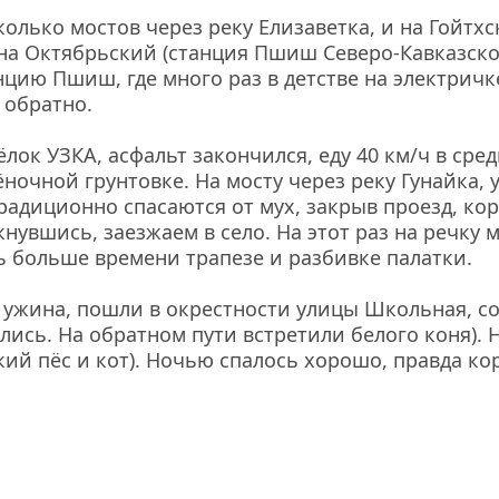
олько мостов через реку Елизаветка, и на Гойтхс
на Октябрьский (станция Пшиш Северо-Кавказской
цию Пшиш, где много раз в детстве на электричк
 обратно.
ок УЗКА, асфальт закончился, еду 40 км/ч в сред
ночной грунтовке. На мосту через реку Гунайка, у
традиционно спасаются от мух, закрыв проезд, кор
нувшись, заезжаем в село. На этот раз на речку м
 больше времени трапезе и разбивке палатки.
 ужина, пошли в окрестности улицы Школьная, со
ись. На обратном пути встретили белого коня). На
кий пёс и кот). Ночью спалось хорошо, правда ко