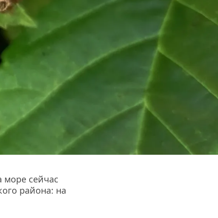
а море сейчас 
ого района: на 