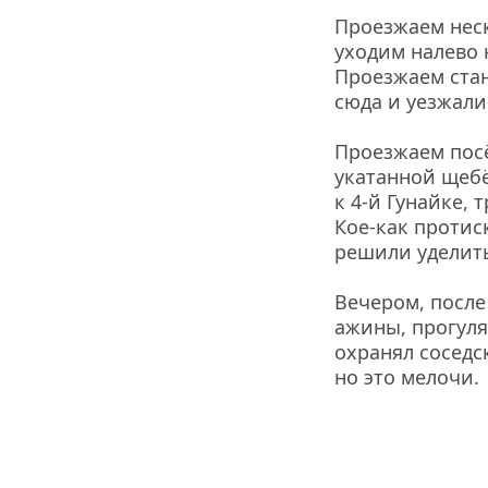
Проезжаем неск
уходим налево 
Проезжаем стан
сюда и уезжали
Проезжаем посёл
укатанной щебё
к 4-й Гунайке, 
Кое-как протиск
решили уделить
Вечером, после
ажины, прогулял
охранял соседс
но это мелочи.