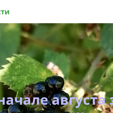
сти
начале августа з