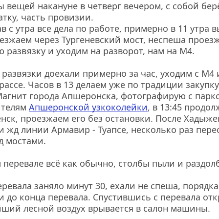
 вещей накануне в четверг вечером, с собой бер
тку, часть провизии. 
в с утра все дела по работе, примерно в 11 утра в
езжаем через Тургеневский мост, неспеша проезж
 развязку и уходим на разворот, нам на М4. 
 развязки доехали примерно за час, уходим с М4 и
ассе. Часов в 13 делаем уже по традиции закупку
агнит города Апшеронска, фотографирую с парко
телям 
Апшеронской узкоколейки
, в 13:45 продол
нск, проезжаем его без остановки. После Хадыжен
и жд линии Армавир - Туапсе, несколько раз перес
д мостами.
перевале всё как обычно, столбы пыли и раздолб
ревала заняло минут 30, ехали не спеша, порядка 
 и до конца перевала. Спустившись с перевала отк
ший лесной воздух врывается в салон машины.