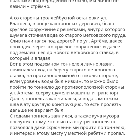
практике подтверждений не было, мы лично не 
лазили – стрёмно.
А со стороны троллейбусной остановки ул. 
Благоева, в роще каштановых деревьев, было 
круглое сооружение с решётками, внутри которого 
шумела сточная вода со старого Ветковского пруда. 
Слив начинался под дорогой по ул. Артёма, далее 
проходил через это круглое сооружение, и далее 
под землёй шёл до нового ветковского ставка, в 
который и впадал.
Вот в этом подземном тоннеле я лично лазил, 
начинался вход на берегу старого ветковского 
ставка, на противоположной от школы стороне, 
если уровень воды был низким, то можно было 
пройти по тоннелю до противоположной стороны 
ул. Артёма, сверху шумели машины и транспорт. 
Далее, тоннель заканчивался, и вода самотёком 
шла в эту круглую конструкцию, то есть пролезть 
дальше не вариант был.
С годами тоннель заилился, а также куча мусора 
послужила тому, что высота внутри тоннеля не 
позволяла даже скрюченными пройти по тоннелю, 
и интерес к этому месту у местной ребятни пропал.