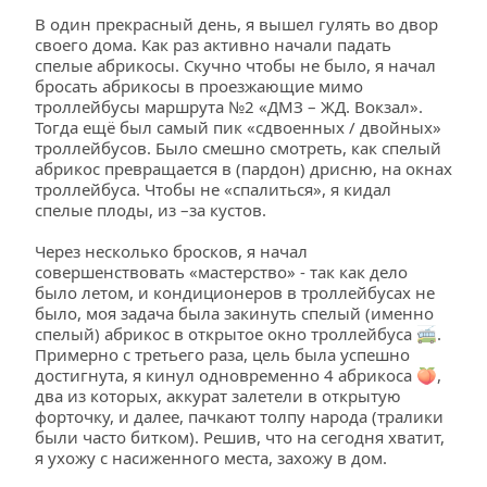
В один прекрасный день, я вышел гулять во двор 
своего дома. Как раз активно начали падать 
спелые абрикосы. Скучно чтобы не было, я начал 
бросать абрикосы в проезжающие мимо 
троллейбусы маршрута №2 «ДМЗ – ЖД. Вокзал». 
Тогда ещё был самый пик «сдвоенных / двойных» 
троллейбусов. Было смешно смотреть, как спелый 
абрикос превращается в (пардон) дрисню, на окнах 
троллейбуса. Чтобы не «спалиться», я кидал 
спелые плоды, из –за кустов.
Через несколько бросков, я начал 
совершенствовать «мастерство» - так как дело 
было летом, и кондиционеров в троллейбусах не 
было, моя задача была закинуть спелый (именно 
спелый) абрикос в открытое окно троллейбуса 🚎. 
Примерно с третьего раза, цель была успешно 
достигнута, я кинул одновременно 4 абрикоса 🍑, 
два из которых, аккурат залетели в открытую 
форточку, и далее, пачкают толпу народа (тралики 
были часто битком). Решив, что на сегодня хватит, 
я ухожу с насиженного места, захожу в дом. 