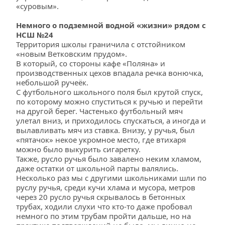
«суровым».
Немного о подземной водной «жизни» рядом с 
НСШ №24
Территория школы граничила с отстойником 
«новым Ветковским прудом».
В который, со стороны кафе «Поляна» и 
производственных цехов впадала речка вонючка, 
небольшой ручеёк. 
С футбольного школьного поля был крутой спуск, 
по которому можно спуститься к ручью и перейти 
на другой берег. Частенько футбольный мяч 
улетал вниз, и приходилось спускаться, а иногда и 
вылавливать мяч из ставка. Внизу, у ручья, был 
«пятачок» некое укромное место, где втихаря 
можно было выкурить сигаретку.
Также, русло ручья было завалено неким хламом, 
даже остатки от школьной парты валялись. 
Несколько раз мы с другими школьниками шли по 
руслу ручья, среди кучи хлама и мусора, метров 
через 20 русло ручья скрывалось в бетонных 
трубах, ходили слухи что кто-то даже пробовал 
немного по этим трубам пройти дальше, но на 