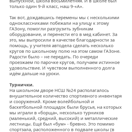
выпускной, школа восьмилетняя. И в школе был 
только один 9-й класс, наш 9-«А». 
Так вот, дождавшись перемены мы с несколькими 
одноклассниками побежали на улицу к этому 
ГАЗону, помогли разгрузить зубникам 
оборудование, и перенести его в мед кабинет. За 
это, мы выпросили в качестве благодарности за 
помощь, у учителя автодела сделать несколько 
кругов по школьному полю на этом самом ГАЗоне. 
Радости было – не передать. По очереди 
проезжаем по парочке кругов, получаем истинное 
удовольствие. И чувством выполненного долга 
идём дальше на уроки.
Турнички.
На школьном дворе НСШ №24 располагалось 
внушительное количество спортивного инвентаря 
и сооружений. Кроме волейбольной и 
баскетбольной площадок были брусья, на которых 
мы играли в «борща», несколько турников 
(маленький, средний, высокий) и металлические 
лестницы. Ещё был «бум» - бревно. Это помимо 
спортзала, расположенного в подвале школы (в 