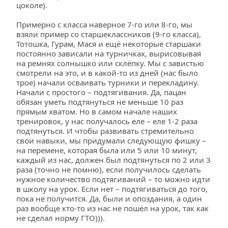
цоколе).
Примерно с класса наверное 7-го или 8-го, мы 
взяли пример со старшеклассников (9-го класса), 
Тотошка, Гурам, Мася и ещё некоторые старшаки 
постоянно зависали на турничках, вырисовывая 
на ремнях солнышко или склёпку. Мы с завистью 
смотрели на это, и в какой-то из дней (нас было 
трое) начали осваивать турники и перекладину. 
Начали с простого – подтягивания. Да, пацан 
обязан уметь подтянуться не меньше 10 раз 
прямым хватом. Но в самом начале наших 
тренировок, у нас получалось еле – еле 1-2 раза 
подтянуться. И чтобы развивать стремительно 
свои навыки, мы придумали следующую фишку – 
на перемене, которая была или 5 или 10 минут, 
каждый из нас, должен был подтянуться по 2 или 3 
раза (точно не помню), если получилось сделать 
нужное количество подтягиваний – то можно идти 
в школу на урок. Если нет – подтягиваться до того, 
пока не получится. Да, были и опоздания, а один 
раз вообще кто-то из нас не пошёл на урок, так как 
не сделал норму ГТО))). 