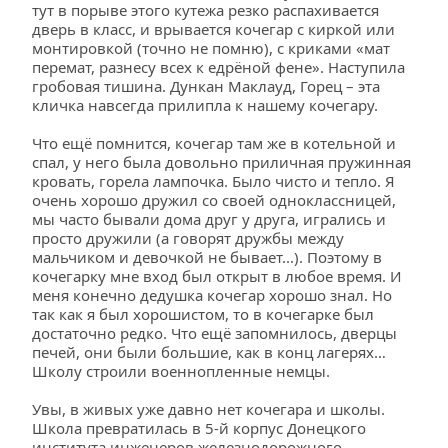
тут в порыве этого кутежа резко распахивается 
дверь в класс, и врывается кочегар с киркой или 
монтировкой (точно не помню), с криками «мат 
перемат, разнесу всех к едрёной фене». Наступила 
гробовая тишина. Дункан Маклауд, Горец – эта 
кличка навсегда прилипла к нашему кочегару.
Что ещё помнится, кочегар там же в котельной и 
спал, у него была довольно приличная пружинная 
кровать, горела лампочка. Было чисто и тепло. Я 
очень хорошо дружил со своей одноклассницей, 
мы часто бывали дома друг у друга, игрались и 
просто дружили (а говорят дружбы между 
мальчиком и девочкой не бывает...). Поэтому в 
кочегарку мне вход был открыт в любое время. И 
меня конечно дедушка кочегар хорошо знал. Но 
так как я был хорошистом, то в кочегарке был 
достаточно редко. Что ещё запомнилось, дверцы 
печей, они были большие, как в конц лагерях…
Школу строили военнопленные немцы.
Увы, в живых уже давно нет кочегара и школы. 
Школа превратилась в 5-й корпус Донецкого 
института инженеров железнодорожного 