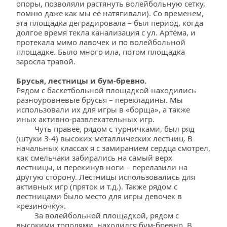
опоры, позволяли растянуть волейбольную сетку, 
помню даже как мы её натягивали). Со временем, 
эта площадка деградировала – был период, когда 
долгое время текла канализация с ул. Артёма, и 
протекала мимо лавочек и по волейбольной 
площадке. Было много ила, потом площадка 
заросла травой.
Брусья, лестницы и бум-бревно.
Рядом с баскетбольной площадкой находились 
разноуровневые брусья – перекладины. Мы 
использовали их для игры в «борща», а также 
иных активно-развлекательных игр.
         Чуть правее, рядом с турничками, был ряд 
(штуки 3-4) высоких металлических лестниц. В 
начальных классах я с замиранием сердца смотрел, 
как смельчаки забирались на самый верх 
лестницы, и перекинув ноги – перелазили на 
другую сторону. Лестницы использовались для 
активных игр (пряток и т.д.). Также рядом с 
лестницами было место для игры девочек в 
«резиночку».
         За волейбольной площадкой, рядом с 
высокими тополями, находился бум-бревно. В 