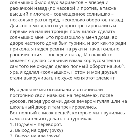
солнышко было двух вариантов – вперед и 
раскачкой назад (по часовой и против, а также 
высший пилотаж – совмещенное солнышко – 
несколько раз вперёд, несколько оборотов назад). 
Для этого мы долго и упорно тренировались и 
первым из нашей троицы получилось сделать 
солнышко мне. Это произошло у меня дома, во 
дворе частного дома был турник, и вот как-то ради 
прикола, я надел ремни на руки и начал сильно 
раскачиваться – вперёд и назад. И в какой-то 
момент я делаю сильный взмах корпусом тела и 
сам того не ожидая делаю полный оборот на 360°. 
Ура, я сделал «солнышко». Потом и мои друзья 
стали выкручивать не хуже меня этот элемент. 
Ну а дальше мы осваивали и оттачивали 
постоянно свои навыки: на переменах, после 
уроков, перед уроками, даже вечером гуляя шли на 
школьный двор и там тренировались. 
Вот полный список вещей, которые мы научились 
самостоятельно делать на турниках:
1. Подъём – переворот.
2. Выход на одну (руку)
3. Выход на две (руки)