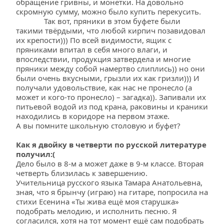
обращение гривны, и монетки. На довольно 
скромную сумму, можно было купить перекусить. 
              Так вот, пряники в этом буфете были 
такими твёрдыми, что любой кирпич позавидовал 
их крепости))) По всей видимости, ящик с 
пряниками впитал в себя много влаги, и 
впоследствии, продукция затвердела и многие 
пряники между собой намертво слиплись)) но они 
были очень вкусными, грызли их как гризли))) И 
получали удовольствие, как нас не пронесло (а 
может и кого-то пронесло) – загадка)). Запивали их 
питьевой водой из под крана, раковины и краники 
находились в коридоре на первом этаже. 
А вы помните школьную столовую и буфет?
Как я двойку в четверти по русской литературе 
получил:(
Дело было в 8-м а может даже в 9-м классе. Вторая 
четверть близилась к завершению.
Учительница русского языка Тамара Анатольевна, 
зная, что я брынчу (играю) на гитаре, попросила на 
стихи Есенина «Ты жива ещё моя старушка» 
подобрать мелодию, и исполнить песню. Я 
согласился, хотя на тот момент ещё сам подобрать 