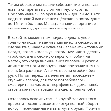
Таким образом мы нашли себе занятие, и польза 
есть, и сигареты за углом не тянуло курить. 
Приловчившись, со временем мы дошли до 10-ти 
подтягиваний как орешки щёлкали, а потом даже 
до 15-ти и больше. Мышцы качались, организм 
становился здоровее, нам всё нравилось.
В какой-то момент нам надоело делать упор 
только на подтягивания и мы внесли сложность в 
сиё занятие, начали осваивать элементы «стульчик 
назад», потом «склёпку», потом научились делать 
«гробик», и его сложную версию «гробик на 
месте», это когда висишь вниз головой и резким 
движением ног и корпуса, надо приземлиться на 
ноги, без раскачки. А также версия «гробик без 
рук». Потом перешли к элементам посложнее – 
стульчик вперёд, для этого потребовалось 
смастерить из лямок от портфеля (а я дома нашёл 
старый канат от парашюта и сделал ремни себе). 
Оставалось освоить самый крутой элемент того 
времени – «солнышко» это когда полный оборот 
вокруг перекладины на вытянутых руках. Причём 