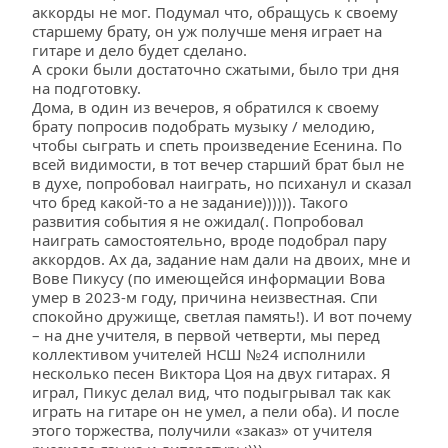
аккорды не мог. Подумал что, обращусь к своему 
старшему брату, он уж получше меня играет на 
гитаре и дело будет сделано. 
А сроки были достаточно сжатыми, было три дня 
на подготовку.                  
Дома, в один из вечеров, я обратился к своему 
брату попросив подобрать музыку / мелодию, 
чтобы сыграть и спеть произведение Есенина. По 
всей видимости, в тот вечер старший брат был не 
в духе, попробовал наиграть, но психанул и сказал 
что бред какой-то а не задание)))))). Такого 
развития события я не ожидал(. Попробовал 
наиграть самостоятельно, вроде подобрал пару 
аккордов. Ах да, задание нам дали на двоих, мне и 
Вове Пикусу (по имеющейся информации Вова 
умер в 2023-м году, причина неизвестная. Спи 
спокойно дружище, светлая память!). И вот почему 
– на дне учителя, в первой четверти, мы перед 
коллективом учителей НСШ №24 исполнили 
несколько песен Виктора Цоя на двух гитарах. Я 
играл, Пикус делал вид, что подыгрывал так как 
играть на гитаре он не умел, а пели оба). И после 
этого торжества, получили «заказ» от учителя 