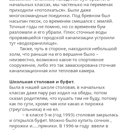
начальных классах, мы частенько на переменах 
приходили «потолкаться». Были даже 
многокомандные поединки. Под бревном был 
насыпан песок, со временем смешался с землёй. 
Точные годы не помню, но со временем бум 
разломали и его убрали. Плюс сточные воды 
прорвавшейся городской канализации устроили 
тут «водохранилище». 
         Также, чуть в стороне, находился небольшой 
холм, что раньше на его вершине было – 
неизвестно, возможно какое-то спортивное 
сооружение, либо это так замаскирована сточная 
канализационная или тепловая камера.
Школьная столовая и буфет.
Была в нашей школе столовая, в начальных 
классах даже пару раз ходил на обеды, потом 
сказал родителям, что кушать там не буду, потому 
как по сути, кроме чая или какао и пирожка 
(треугольника) я не ел.
           ~ в классе 5-м (год 1993) столовая закрылась 
и открылся буфет. Можно было купить сочник , 
пирожки и…..пряники. В 1996-м году  ввели в 