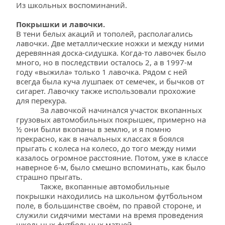
Из школьных воспоминаний.
Покрышки и лавочки.
В тени белых акаций и тополей, располагались 
лавочки. Две металлические ножки и между ними 
деревянная доска-сидушка. Когда-то лавочек было 
много, но в последствии осталось 2, а в 1997-м 
году «выжила» только 1 лавочка. Рядом с ней 
всегда была куча лушпаек от семечек, и бычков от 
сигарет. Лавочку также использовали прохожие 
для перекура.
            За лавочкой начинался участок вкопанных 
грузовых автомобильных покрышек, примерно на 
½ они были вкопаны в землю, и я помню 
прекрасно, как в начальных классах я боялся 
прыгать с колеса на колесо, до того между ними 
казалось огромное расстояние. Потом, уже в классе 
наверное 6-м, было смешно вспоминать, как было 
страшно прыгать.
            Также, вкопанные автомобильные 
покрышки находились на школьном футбольном 
поле, в большинстве своём, по правой стороне, и 
служили сидячими местами на время проведения 
школьных футбольных матчей.