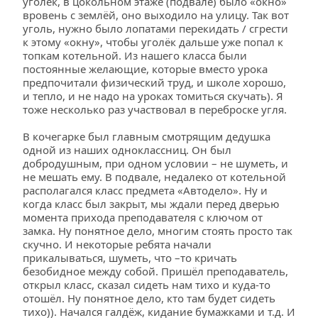
уголёк, в цокольном этаже (подвале) было «окно» 
вровень с землёй, оно выходило на улицу. Так вот 
уголь, нужно было лопатами перекидать / сгрести 
к этому «окну», чтобы уголёк дальше уже попал к 
топкам котельной. Из нашего класса были 
постоянные желающие, которые вместо урока 
предпочитали физический труд, и школе хорошо, 
и тепло, и не надо на уроках томиться скучать). Я 
тоже несколько раз участвовал в переброске угля.
В кочегарке был главным смотрящим дедушка 
одной из наших одноклассниц. Он был 
добродушным, при одном условии – не шуметь, и 
не мешать ему. В подвале, недалеко от котельной 
располагался класс предмета «Автодело». Ну и 
когда класс был закрыт, мы ждали перед дверью 
момента прихода преподавателя с ключом от 
замка. Ну понятное дело, многим стоять просто так 
скучно. И некоторые ребята начали 
прикалываться, шуметь, что –то кричать 
безобидное между собой. Пришёл преподаватель, 
открыл класс, сказал сидеть нам тихо и куда-то 
отошёл. Ну понятное дело, кто там будет сидеть 
тихо)). Начался галдёж, кидание бумажками и т.д. И 