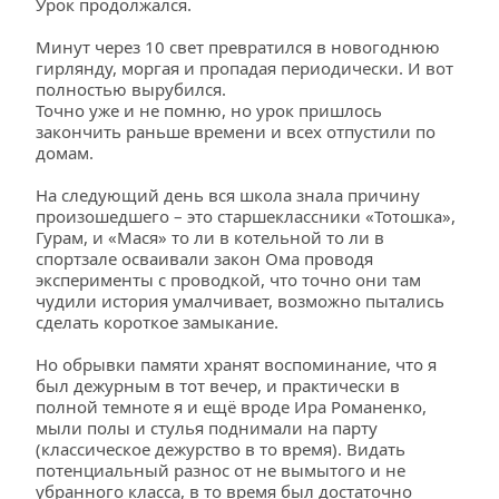
Урок продолжался.
Минут через 10 свет превратился в новогоднюю 
гирлянду, моргая и пропадая периодически. И вот 
полностью вырубился.
Точно уже и не помню, но урок пришлось 
закончить раньше времени и всех отпустили по 
домам.
На следующий день вся школа знала причину 
произошедшего – это старшеклассники «Тотошка», 
Гурам, и «Мася» то ли в котельной то ли в 
спортзале осваивали закон Ома проводя 
эксперименты с проводкой, что точно они там 
чудили история умалчивает, возможно пытались 
сделать короткое замыкание.
Но обрывки памяти хранят воспоминание, что я 
был дежурным в тот вечер, и практически в 
полной темноте я и ещё вроде Ира Романенко, 
мыли полы и стулья поднимали на парту 
(классическое дежурство в то время). Видать 
потенциальный разнос от не вымытого и не 
убранного класса, в то время был достаточно 